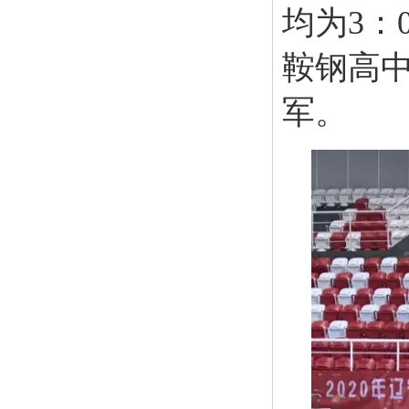
均为3：
鞍钢高中
军。