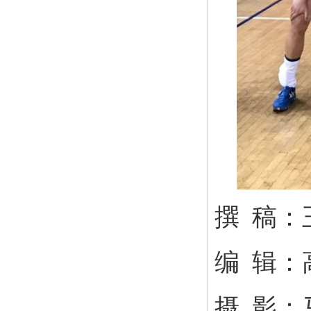
撰 稿：
编 辑：
摄 影：