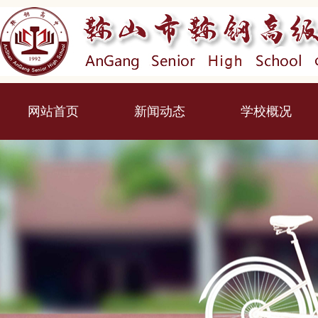
网站首页
新闻动态
学校概况