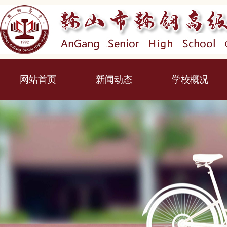
网站首页
新闻动态
学校概况